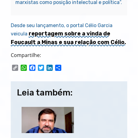
marxistas como posição intelectual e política”.
Desde seu lançamento, o portal Célio Garcia
reportagem sobre a vinda de
veicula
Foucault a Minas e sua relação com Célio.
Compartilhe:
C
W
F
T
L
S
o
h
a
w
i
h
p
a
c
i
n
a
Navegação
y
t
e
t
k
r
Leia também:
L
s
b
t
e
e
de
i
A
o
e
d
n
p
o
r
I
Post
k
p
k
n