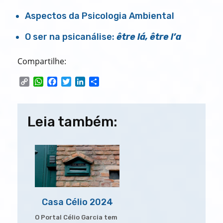
Aspectos da Psicologia Ambiental
O ser na psicanálise:
être lá, être l’a
Compartilhe:
C
W
F
T
L
S
o
h
a
w
i
h
p
a
c
i
n
a
Navegação
y
t
e
t
k
r
Leia também:
L
s
b
t
e
e
de
i
A
o
e
d
n
p
o
r
I
Post
k
p
k
n
Casa Célio 2024
O Portal Célio Garcia tem