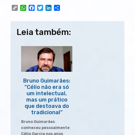
C
W
F
T
L
S
o
h
a
w
i
h
p
a
c
i
n
a
Navegação
y
t
e
t
k
r
Leia também:
L
s
b
t
e
e
de
i
A
o
e
d
n
p
o
r
I
Post
k
p
k
n
Bruno Guimarães:
“Célio não era só
um intelectual,
mas um prático
que destoava do
tradicional”
Bruno Guimarães
conheceu pessoalmente
Célio Garcia nos anos