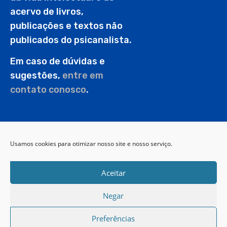
acervo de livros,
publicações e textos não
publicados do psicanalista.
Em caso de dúvidas e
sugestões,
entre em
contato conosco
.
PESQUISAR
Usamos cookies para otimizar nosso site e nosso serviço.
Aceitar
Facebook
Instagram
Youtube
Negar
Preferências