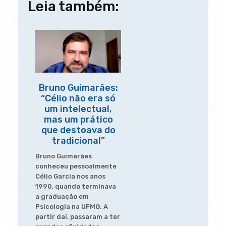
Leia também:
L
s
b
t
e
e
de
i
A
o
e
d
n
p
o
r
I
Post
k
p
k
n
Bruno Guimarães:
“Célio não era só
um intelectual,
mas um prático
que destoava do
tradicional”
Bruno Guimarães
conheceu pessoalmente
Célio Garcia nos anos
1990, quando terminava
a graduação em
Psicologia na UFMG. A
partir daí, passaram a ter