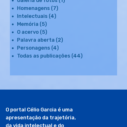
Galeria de fotos
(1)
Homenagens
(7)
Intelectuais
(4)
Memória
(5)
O acervo
(5)
Palavra aberta
(2)
Personagens
(4)
Todas as publicações
(44)
O portal Célio Garcia é uma
apresentação da trajetória,
da vida intelectual e do